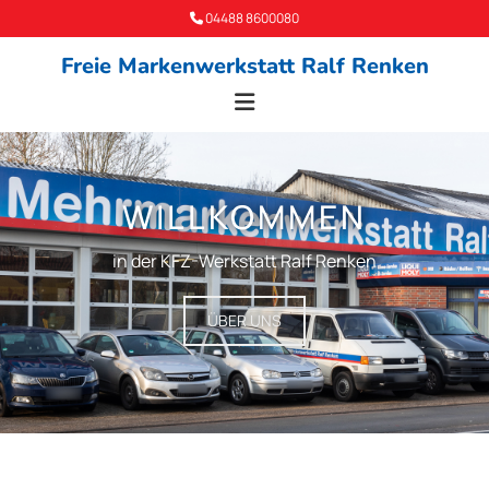
Zum Inhalt springen
04488 8600080

Freie Markenwerkstatt Ralf Renken
WILLKOMMEN
in der KFZ-Werkstatt Ralf Renken
ÜBER UNS